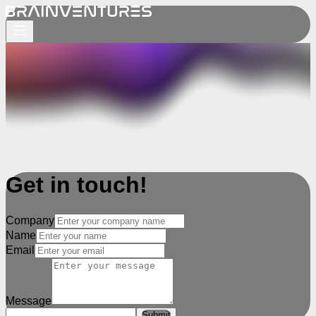
Get in touch!
Company
Name
Email
Message
Submit